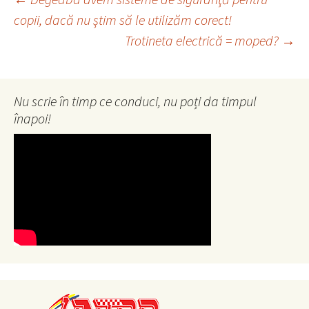
Navigare
copii, dacă nu ştim să le utilizăm corect!
Trotineta electrică = moped?
→
în
articole
Nu scrie în timp ce conduci, nu poți da timpul
înapoi!