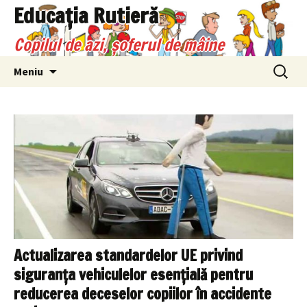
Sari
Educaţia Rutieră
la
Copilul de azi, şoferul de mâine
conținut
Caută
Meniu
după:
Actualizarea standardelor UE privind
siguranţa vehiculelor esenţială pentru
reducerea deceselor copiilor în accidente