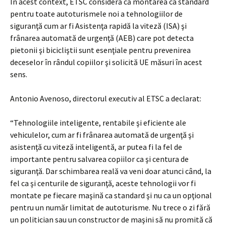
În acest context, ETSC consideră că montarea ca standard
pentru toate autoturismele noi a tehnologiilor de
siguranţă cum ar fi Asistenţa rapidă la viteză (ISA) şi
frânarea automată de urgenţă (AEB) care pot detecta
pietonii şi bicicliştii sunt esenţiale pentru prevenirea
deceselor în rândul copiilor şi solicită UE măsuri în acest
sens.
Antonio Avenoso, directorul executiv al ETSC a declarat:
“Tehnologiile inteligente, rentabile şi eficiente ale
vehiculelor, cum ar fi frânarea automată de urgenţă şi
asistenţă cu viteză inteligentă, ar putea fi la fel de
importante pentru salvarea copiilor ca şi centura de
siguranţă. Dar schimbarea reală va veni doar atunci când, la
fel ca şi centurile de siguranţă, aceste tehnologii vor fi
montate pe fiecare maşină ca standard şi nu ca un opţional
pentru un număr limitat de autoturisme. Nu trece o zi fără
un politician sau un constructor de maşini să nu promită că