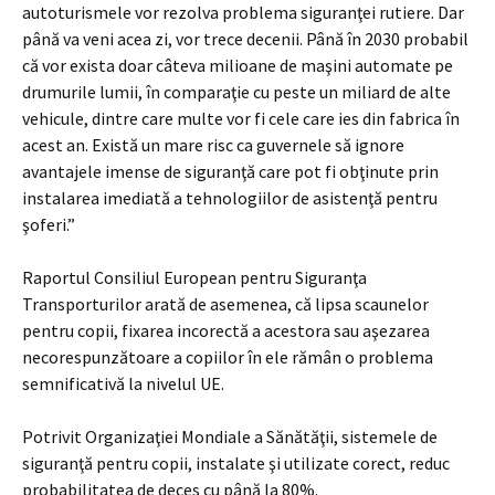
autoturismele vor rezolva problema siguranţei rutiere. Dar
până va veni acea zi, vor trece decenii. Până în 2030 probabil
că vor exista doar câteva milioane de maşini automate pe
drumurile lumii, în comparaţie cu peste un miliard de alte
vehicule, dintre care multe vor fi cele care ies din fabrica în
acest an. Există un mare risc ca guvernele să ignore
avantajele imense de siguranţă care pot fi obţinute prin
instalarea imediată a tehnologiilor de asistenţă pentru
şoferi.”
Raportul Consiliul European pentru Siguranţa
Transporturilor arată de asemenea, că lipsa scaunelor
pentru copii, fixarea incorectă a acestora sau aşezarea
necorespunzătoare a copiilor în ele rămân o problema
semnificativă la nivelul UE.
Potrivit Organizaţiei Mondiale a Sănătăţii, sistemele de
siguranţă pentru copii, instalate şi utilizate corect, reduc
probabilitatea de deces cu până la 80%.