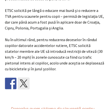
ETSC solicită pe lângă o educare mai bună şi o reducere a
TVA pentru scaunele pentru copii – permisă de legislaţia UE,
dar care până acum a fost pusă în aplicare doar de Croaţia,
Cipru, Polonia, Portugalia şi Anglia.
Nu în ultimul rând, pentru reducerea deceselor în rândul
copiilor datorate accidentelor rutiere, ETSC solicită
statelor membre ale UE să introducă restricţii de viteză (30
km/h – 20 mph) în zonele cunoscute ca fiind cu trafic
pietonal intens al copiilor, acolo unde aceştia se deplasează
cu bicicletele şi în jurul şcolilor.
←
Degeaba avem sisteme de siguranţă pentru