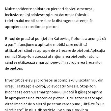
Multe accidente soldate cu pierderi de vieţi omeneşti,
inclusiv copii şi adolescenţi sunt datorate folosirii
telefonului mobil care duce la distragerea atenţiei în
apropierea trecerilor de pietoni.
Biroul de presă al poliției din Katowice, Polonia a anunţat că
a pus în funcţiune o aplicaţie mobilă care notifică
utilizatorii când se apropie de o trecere de pietoni. Aplicaţia
numită Stop-fon vizează atenţionarea pietonilor atunci
când se utilizează smartphone-ul în apropierea trecerilor
de pietoni.
Inventat de elevi şi profesori ai complexului şcolar nr. 6 din
orașul Jastrzębie-Zdrój, voievodatul Silezia, Stop-fon
blochează ecranul smartphone-ului dacă îl găseşte aprins
în apropierea unei treceri de pietoni. Utilizatorul este apoi
vizat imediat de o alertă pe ecran care spune „Uită-te în jur
şi trăieşte”. În plus, dispozitivul va suna şi va vibra.