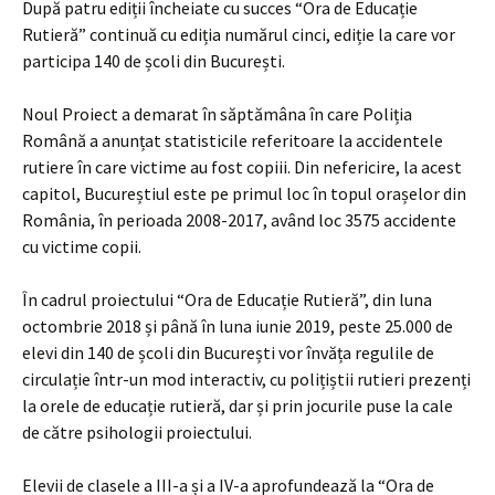
După patru ediții încheiate cu succes “Ora de Educație
Rutieră” continuă cu ediția numărul cinci, ediție la care vor
participa 140 de școli din București.
Noul Proiect a demarat în săptămâna în care Poliția
Română a anunțat statisticile referitoare la accidentele
rutiere în care victime au fost copiii. Din nefericire, la acest
capitol, Bucureștiul este pe primul loc în topul orașelor din
România, în perioada 2008-2017, având loc 3575 accidente
cu victime copii.
În cadrul proiectului “Ora de Educație Rutieră”, din luna
octombrie 2018 și până în luna iunie 2019, peste 25.000 de
elevi din 140 de școli din București vor învăța regulile de
circulație într-un mod interactiv, cu polițiștii rutieri prezenți
la orele de educație rutieră, dar și prin jocurile puse la cale
de către psihologii proiectului.
Elevii de clasele a III-a și a IV-a aprofundează la “Ora de