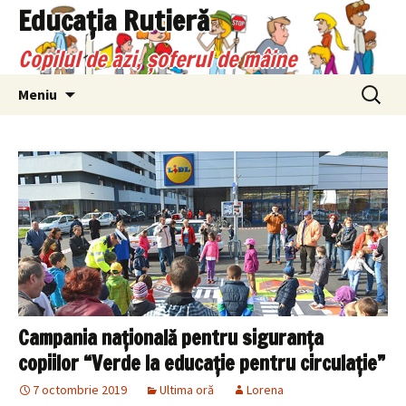
Sari
Educaţia Rutieră
la
Copilul de azi, şoferul de mâine
conținut
Caută
Meniu
după:
Campania națională pentru siguranța
copiilor “Verde la educație pentru circulație”
7 octombrie 2019
Ultima oră
Lorena