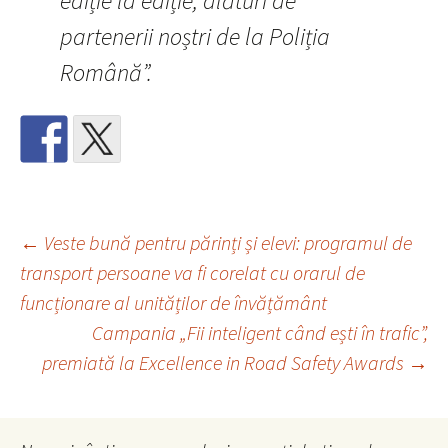
ediție la ediție, alături de
partenerii noștri de la Poliția
Română”.
Navigare
←
Veste bună pentru părinți și elevi: programul de
transport persoane va fi corelat cu orarul de
funcționare al unităților de învățământ
în
Campania „Fii inteligent când ești în trafic”,
premiată la Excellence in Road Safety Awards
→
articole