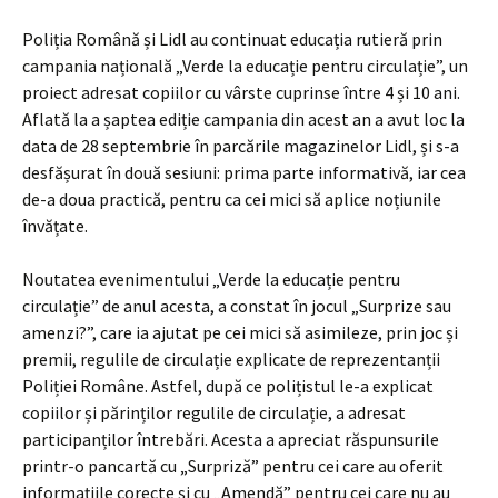
Poliția Română și Lidl au continuat educația rutieră prin
campania națională „Verde la educație pentru circulație”, un
proiect adresat copiilor cu vârste cuprinse între 4 și 10 ani.
Aflată la a șaptea ediție campania din acest an a avut loc la
data de 28 septembrie în parcările magazinelor Lidl, și s-a
desfășurat în două sesiuni: prima parte informativă, iar cea
de-a doua practică, pentru ca cei mici să aplice noțiunile
învățate.
Noutatea evenimentului „Verde la educație pentru
circulație” de anul acesta, a constat în jocul „Surprize sau
amenzi?”, care ia ajutat pe cei mici să asimileze, prin joc și
premii, regulile de circulație explicate de reprezentanții
Poliției Române. Astfel, după ce polițistul le-a explicat
copiilor și părinților regulile de circulație, a adresat
participanților întrebări. Acesta a apreciat răspunsurile
printr-o pancartă cu „Surpriză” pentru cei care au oferit
informațiile corecte și cu „Amendă” pentru cei care nu au