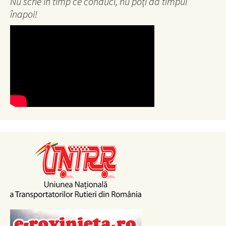
Nu scrie în timp ce conduci, nu poți da timpul
înapoi!