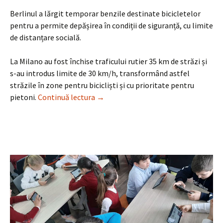
Berlinul a lărgit temporar benzile destinate bicicletelor
pentru a permite depășirea în condiții de siguranță, cu limite
de distanțare socială.
La Milano au fost închise traficului rutier 35 km de străzi și
s-au introdus limite de 30 km/h, transformând astfel
străzile în zone pentru bicicliști și cu prioritate pentru
COVID-19: Orașele adaptează infrastru
pietoni.
Continuă lectura
→