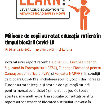
Milioane de copii au ratat educaţia rutieră în
timpul blocării Covid-19
26 ianuarie 2021
Ultima oră
Lorena
Potrivit unui raport recent al
Consiliului European pentru
Siguranță în Transporturi (ETSC)
,
Fundația Flamandă pentru
Cunoașterea Traficului (VSV)
și
Fundația MAPFRE
, în condiții
de blocare Covid-19 și închiderea școlilor, copiii din întreaga
Europă au ratat lecțiile și testele de siguranță rutieră
pentru mersul pe bicicletă și mersul pe jos. Cu toate
acestea, mai mulți experți în educație consultați pentru
raport au constatat că blocarea a stimulat inovația în