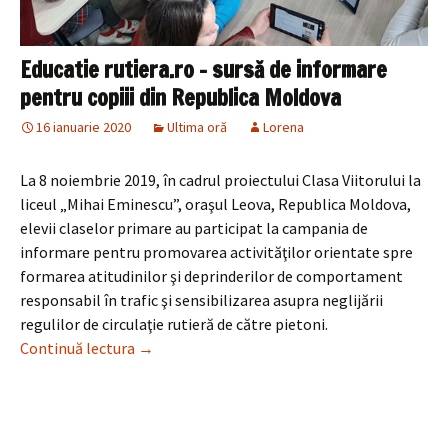
Educatie rutiera.ro – sursă de informare
pentru copiii din Republica Moldova
16 ianuarie 2020
Ultima oră
Lorena
La 8 noiembrie 2019, în cadrul proiectului Clasa Viitorului la
liceul „Mihai Eminescu”, oraşul Leova, Republica Moldova,
elevii claselor primare au participat la campania de
informare pentru promovarea activităţilor orientate spre
formarea atitudinilor şi deprinderilor de comportament
responsabil în trafic şi sensibilizarea asupra neglijării
regulilor de circulaţie rutieră de către pietoni.
Educatie rutiera.ro – sursă de informare pent
Continuă lectura
→