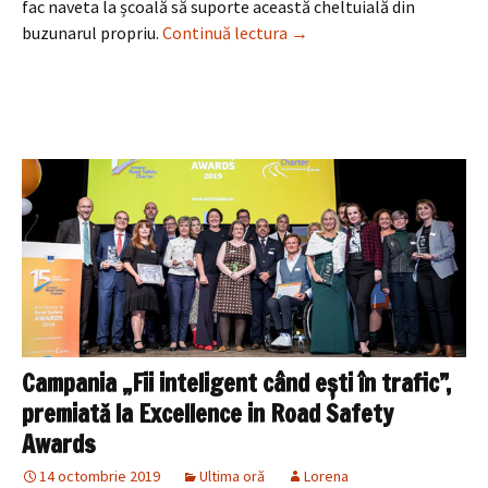
fac naveta la școală să suporte această cheltuială din
Curtea Constituțională a d
buzunarul propriu.
Continuă lectura
→
Campania „Fii inteligent când ești în trafic”,
premiată la Excellence in Road Safety
Awards
14 octombrie 2019
Ultima oră
Lorena