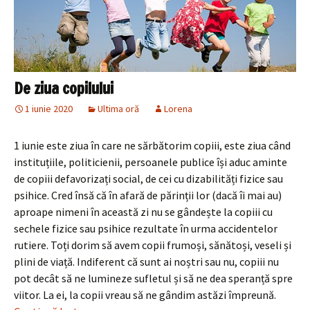
De ziua copilului
1 iunie 2020
Ultima oră
Lorena
1 iunie este ziua în care ne sărbătorim copiii, este ziua când
instituțiile, politicienii, persoanele publice își aduc aminte
de copiii defavorizați social, de cei cu dizabilități fizice sau
psihice. Cred însă că în afară de părinții lor (dacă îi mai au)
aproape nimeni în această zi nu se gândește la copiii cu
sechele fizice sau psihice rezultate în urma accidentelor
rutiere. Toți dorim să avem copii frumoși, sănătoși, veseli și
plini de viață. Indiferent că sunt ai noștri sau nu, copiii nu
pot decât să ne lumineze sufletul și să ne dea speranță spre
viitor. La ei, la copii vreau să ne gândim astăzi împreună.