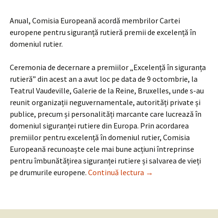
Anual, Comisia Europeană acordă membrilor Cartei
europene pentru siguranță rutieră premii de excelență în
domeniul rutier.
Ceremonia de decernare a premiilor „Excelență în siguranța
rutieră” din acest an a avut loc pe data de 9 octombrie, la
Teatrul Vaudeville, Galerie de la Reine, Bruxelles, unde s-au
reunit organizații neguvernamentale, autorități private și
publice, precum și personalități marcante care lucrează în
domeniul siguranței rutiere din Europa. Prin acordarea
premiilor pentru excelență în domeniul rutier, Comisia
Europeană recunoaște cele mai bune acțiuni întreprinse
pentru îmbunătățirea siguranței rutiere și salvarea de vieți
Campania „Fii intelige
pe drumurile europene.
Continuă lectura
→