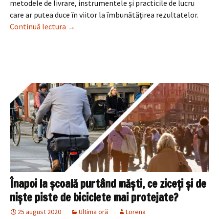
metodele de livrare, instrumentele și practicile de lucru
care ar putea duce în viitor la îmbunătățirea rezultatelor.
Milioane de copii au ratat educaţia rutieră în 
Continuă lectura
→
Înapoi la şcoală purtând măşti, ce ziceţi şi de
nişte piste de biciclete mai protejate?
25 august 2020
Ultima oră
Lorena