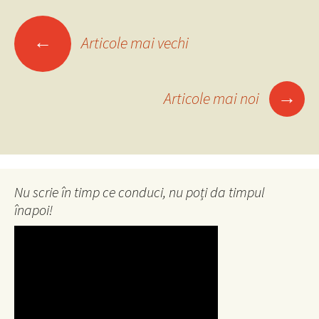
Navigare
←
Articole mai vechi
în
→
Articole mai noi
articole
Nu scrie în timp ce conduci, nu poți da timpul
înapoi!