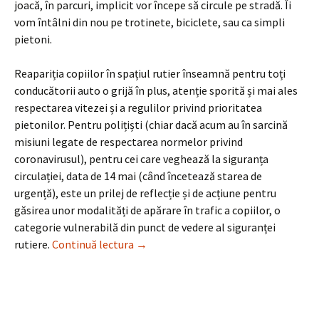
joacă, în parcuri, implicit vor începe să circule pe stradă. Îi
vom întâlni din nou pe trotinete, biciclete, sau ca simpli
pietoni.
Reapariția copiilor în spațiul rutier înseamnă pentru toți
conducătorii auto o grijă în plus, atenție sporită și mai ales
respectarea vitezei și a regulilor privind prioritatea
pietonilor. Pentru polițiști (chiar dacă acum au în sarcină
misiuni legate de respectarea normelor privind
coronavirusul), pentru cei care veghează la siguranța
circulației, data de 14 mai (când încetează starea de
urgență), este un prilej de reflecție și de acțiune pentru
găsirea unor modalități de apărare în trafic a copiilor, o
categorie vulnerabilă din punct de vedere al siguranței
Revin copiii pe stradă!
rutiere.
Continuă lectura
→