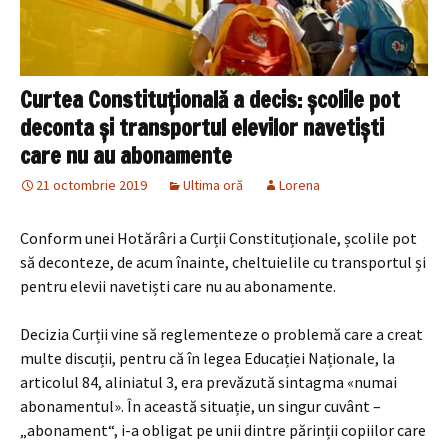
Curtea Constituțională a decis: școlile pot
deconta și transportul elevilor navetiști
care nu au abonamente
21 octombrie 2019
Ultima oră
Lorena
Conform unei Hotărâri a Curții Constituționale, școlile pot
să deconteze, de acum înainte, cheltuielile cu transportul și
pentru elevii navetiști care nu au abonamente.
Decizia Curții vine să reglementeze o problemă care a creat
multe discuții, pentru că în legea Educației Naționale, la
articolul 84, aliniatul 3, era prevăzută sintagma «numai
abonamentul». În această situație, un singur cuvânt –
„abonament“, i-a obligat pe unii dintre părinții copiilor care