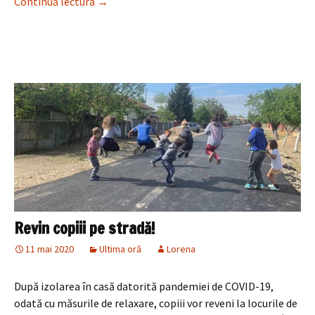
De ziua copilului
Continuă lectura
→
Revin copiii pe stradă!
11 mai 2020
Ultima oră
Lorena
După izolarea în casă datorită pandemiei de COVID-19,
odată cu măsurile de relaxare, copiii vor reveni la locurile de