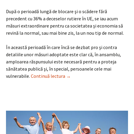
După o perioadă lungă de blocare şi o scădere fără
precedent cu 36% a deceselor rutiere în UE, se iau acum
măsuri extraordinare pentru ca societatea şi economia să
revină la normal, sau mai bine zis, la un nou tip de normal.
În această perioadă în care încă se dezbat pro şi contra
detaliile unor măsuri adoptate este clar că, în ansamblu,
amploarea răspunsului este necesară pentru a proteja
sănătatea publică şi, în special, persoanele cele mai
Înapoi la şcoală purtând măşti, ce 
vulnerabile.
Continuă lectura
→