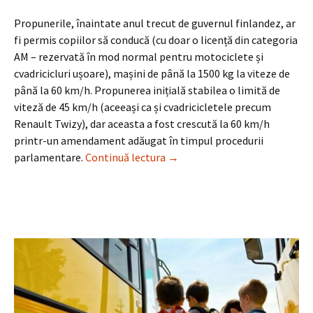
Propunerile, înaintate anul trecut de guvernul finlandez, ar
fi permis copiilor să conducă (cu doar o licență din categoria
AM – rezervată în mod normal pentru motociclete și
cvadricicluri ușoare), mașini de până la 1500 kg la viteze de
până la 60 km/h. Propunerea inițială stabilea o limită de
viteză de 45 km/h (aceeași ca și cvadricicletele precum
Renault Twizy), dar aceasta a fost crescută la 60 km/h
printr-un amendament adăugat în timpul procedurii
Legea finlandeză privind „mași
parlamentare.
Continuă lectura
→