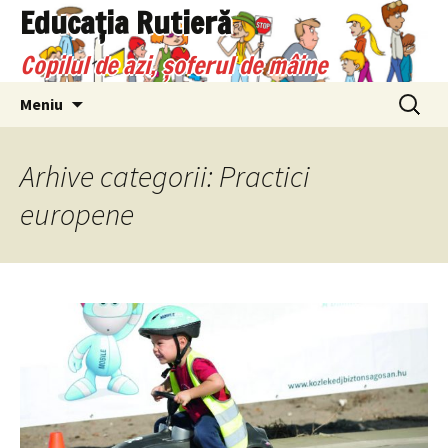
Sari
Educaţia Rutieră
la
Copilul de azi, şoferul de mâine
conținut
Caută
Meniu
după:
Arhive categorii: Practici
europene