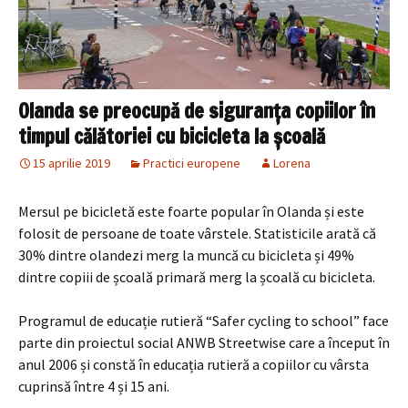
Olanda se preocupă de siguranța copiilor în
timpul călătoriei cu bicicleta la școală
15 aprilie 2019
Practici europene
Lorena
Mersul pe bicicletă este foarte popular în Olanda și este
folosit de persoane de toate vârstele. Statisticile arată că
30% dintre olandezi merg la muncă cu bicicleta și 49%
dintre copiii de școală primară merg la școală cu bicicleta.
Programul de educație rutieră “Safer cycling to school” face
parte din proiectul social ANWB Streetwise care a început în
anul 2006 și constă în educația rutieră a copiilor cu vârsta
cuprinsă între 4 și 15 ani.