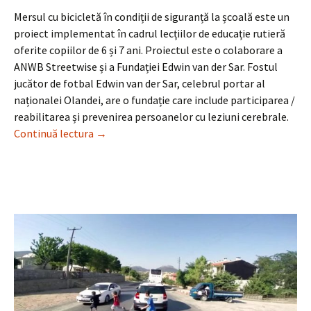
Mersul cu bicicletă în condiții de siguranță la școală este un
proiect implementat în cadrul lecțiilor de educație rutieră
oferite copiilor de 6 și 7 ani. Proiectul este o colaborare a
ANWB Streetwise și a Fundației Edwin van der Sar. Fostul
jucător de fotbal Edwin van der Sar, celebrul portar al
naționalei Olandei, are o fundație care include participarea /
reabilitarea și prevenirea persoanelor cu leziuni cerebrale.
Olanda se preocupă de siguranța copiilor în tim
Continuă lectura
→