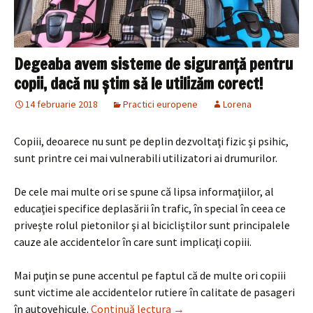
Degeaba avem sisteme de siguranţă pentru
copii, dacă nu ştim să le utilizăm corect!
14 februarie 2018
Practici europene
Lorena
Copiii, deoarece nu sunt pe deplin dezvoltaţi fizic şi psihic,
sunt printre cei mai vulnerabili utilizatori ai drumurilor.
De cele mai multe ori se spune că lipsa informaţiilor, al
educaţiei specifice deplasării în trafic, în special în ceea ce
priveşte rolul pietonilor şi al bicicliştilor sunt principalele
cauze ale accidentelor în care sunt implicaţi copiii.
Mai puţin se pune accentul pe faptul că de multe ori copiii
sunt victime ale accidentelor rutiere în calitate de pasageri
Degeaba avem sisteme de sigur
în autovehicule.
Continuă lectura
→