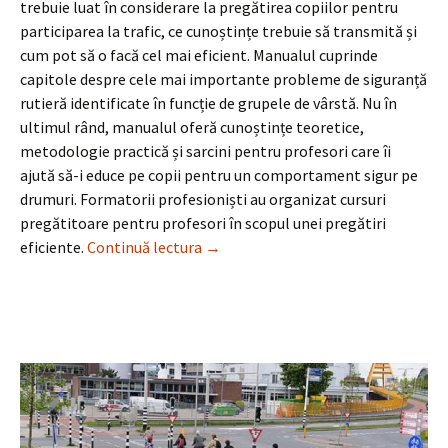
trebuie luat în considerare la pregătirea copiilor pentru
participarea la trafic, ce cunoștințe trebuie să transmită și
cum pot să o facă cel mai eficient. Manualul cuprinde
capitole despre cele mai importante probleme de siguranță
rutieră identificate în funcție de grupele de vârstă. Nu în
ultimul rând, manualul oferă cunoștințe teoretice,
metodologie practică și sarcini pentru profesori care îi
ajută să-i educe pe copii pentru un comportament sigur pe
drumuri. Formatorii profesioniști au organizat cursuri
pregătitoare pentru profesori în scopul unei pregătiri
Să învățăm de la vecini: MobileKids
eficiente.
Continuă lectura
→