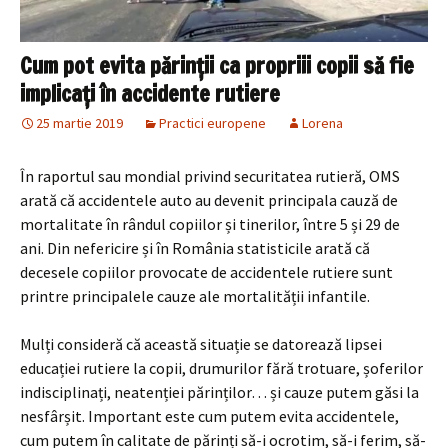
Cum pot evita părinții ca propriii copii să fie
implicați în accidente rutiere
25 martie 2019
Practici europene
Lorena
În raportul sau mondial privind securitatea rutieră, OMS
arată că accidentele auto au devenit principala cauză de
mortalitate în rândul copiilor și tinerilor, între 5 și 29 de
ani. Din nefericire și în România statisticile arată că
decesele copiilor provocate de accidentele rutiere sunt
printre principalele cauze ale mortalității infantile.
Mulți consideră că această situație se datorează lipsei
educației rutiere la copii, drumurilor fără trotuare, șoferilor
indisciplinați, neatenției părinților… și cauze putem găsi la
nesfârșit. Important este cum putem evita accidentele,
cum putem în calitate de părinți să-i ocrotim, să-i ferim, să-