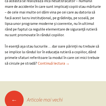
că aceasta se realizează încă nesatisfăcător – numărul
mare de accidente în care sunt implicați copiii stau mărturie
– de cele mai multe ori dăm vina pe cei care au datoria să
facă acest lucru instituțional, pe grădinița, pe scoală, pe
lipsa unor programe moderne și coerente, nu în ultimul
rând pe faptul ca regulile elementare de siguranță rutieră
nu sunt promovate în rândul copiilor.
În esență așa stau lucrurile… dar oare părinții nu trebuie să
se implice la rândul lor în educația rutieră a copiilor, dând
primele sfaturi referitoare la modul în care cei mici trebuie
Când este momentul să în
să circule pe stradă?
Continuă lectura
→
Navigare
←
Articole mai vechi