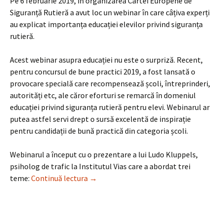
Pe 6 februarie 2019, în organizarea Cartei Europene de
Siguranță Rutieră a avut loc un webinar în care câțiva experți
au explicat importanța educației elevilor privind siguranța
rutieră.
Acest webinar asupra educației nu este o surpriză. Recent,
pentru concursul de bune practici 2019, a fost lansată o
provocare specială care recompensează școli, întreprinderi,
autorități etc, ale căror eforturi se remarcă în domeniul
educației privind siguranța rutieră pentru elevi. Webinarul ar
putea astfel servi drept o sursă excelentă de inspirație
pentru candidații de bună practică din categoria școli.
Webinarul a început cu o prezentare a lui Ludo Kluppels,
psiholog de trafic la Institutul Vias care a abordat trei
Webinar pe teme de educație privind sig
teme:
Continuă lectura
→