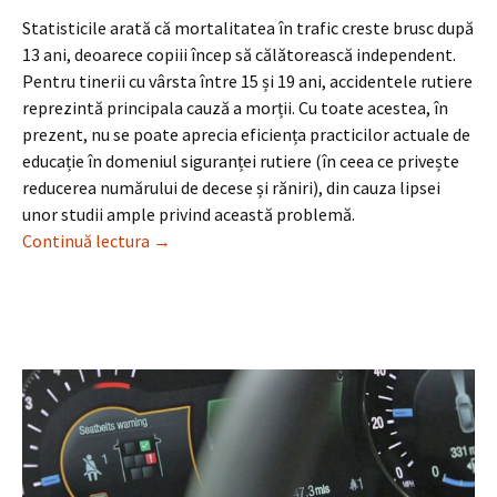
Statisticile arată că mortalitatea în trafic creste brusc după
13 ani, deoarece copiii încep să călătorească independent.
Pentru tinerii cu vârsta între 15 și 19 ani, accidentele rutiere
reprezintă principala cauză a morții. Cu toate acestea, în
prezent, nu se poate aprecia eficiența practicilor actuale de
educație în domeniul siguranței rutiere (în ceea ce privește
reducerea numărului de decese și răniri), din cauza lipsei
unor studii ample privind această problemă.
Studiu european privind educația rutieră
Continuă lectura
→