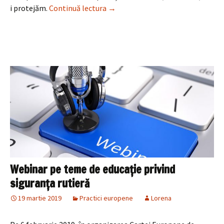
Cum pot evita părinții ca propriii c
i protejăm.
Continuă lectura
→
Webinar pe teme de educație privind
siguranța rutieră
19 martie 2019
Practici europene
Lorena