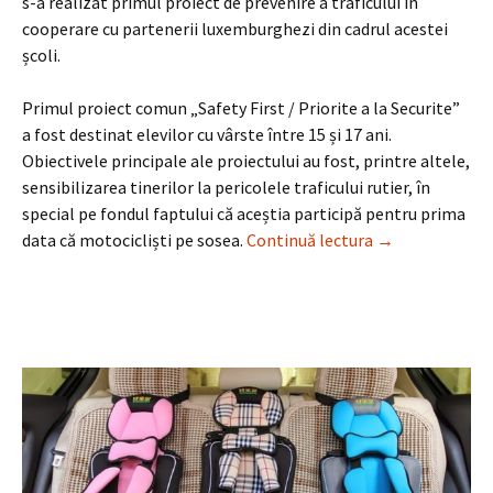
s-a realizat primul proiect de prevenire a traficului în
cooperare cu partenerii luxemburghezi din cadrul acestei
școli.
Primul proiect comun „Safety First / Priorite a la Securite”
a fost destinat elevilor cu vârste între 15 și 17 ani.
Obiectivele principale ale proiectului au fost, printre altele,
sensibilizarea tinerilor la pericolele traficului rutier, în
special pe fondul faptului că aceștia participă pentru prima
Luxemburg și Ge
data că motocicliști pe sosea.
Continuă lectura
→