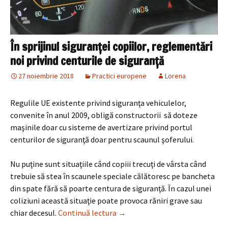
În sprijinul siguranţei copiilor, reglementări
noi privind centurile de siguranţă
27 noiembrie 2018
Practici europene
Lorena
Regulile UE existente privind siguranţa vehiculelor,
convenite în anul 2009, obligă constructorii să doteze
maşinile doar cu sisteme de avertizare privind portul
centurilor de siguranţă doar pentru scaunul şoferului.
Nu puţine sunt situaţiile când copiii trecuţi de vârsta când
trebuie să stea în scaunele speciale călătoresc pe bancheta
din spate fără să poarte centura de siguranţă. În cazul unei
coliziuni această situaţie poate provoca răniri grave sau
În sprijinul siguranţei copiilor,
chiar decesul.
Continuă lectura
→